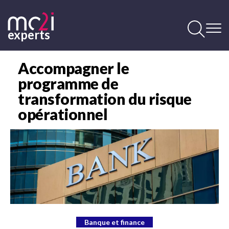
Aller
au
contenu
experts
principal
Contenu
principal
Accompagner le
programme de
transformation du risque
opérationnel
Image
Banque et finance