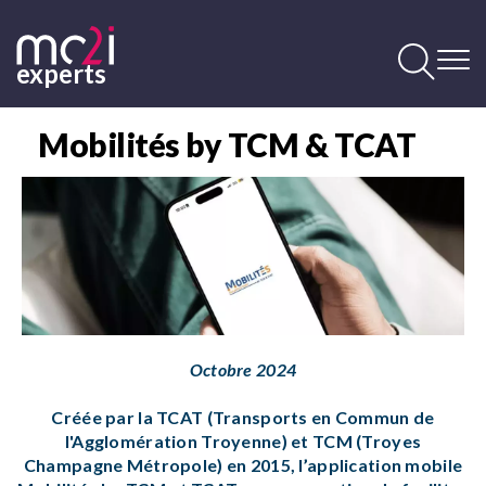
Aller
au
contenu
experts
principal
Contenu
principal
Mobilités by TCM & TCAT
Image
Octobre 2024
Créée par la TCAT (Transports en Commun de
l'Agglomération Troyenne) et TCM (Troyes
Champagne Métropole) en 2015, l’application mobile