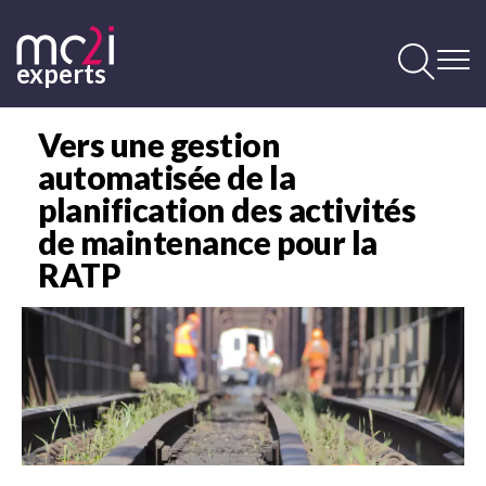
Aller
au
contenu
experts
principal
Contenu
principal
Vers une gestion
automatisée de la
planification des activités
de maintenance pour la
RATP
Image