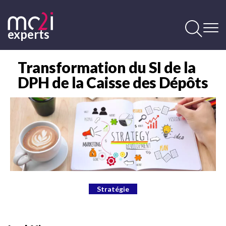
Aller
au
contenu
experts
principal
Contenu
principal
Transformation du SI de la
DPH de la Caisse des Dépôts
Image
Stratégie