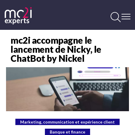
Aller
au
contenu
experts
principal
Contenu
principal
mc2i accompagne le
lancement de Nicky, le
ChatBot by Nickel
Image
Marketing, communication et expérience client
Banque et finance