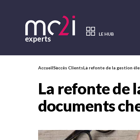
Aller
au
contenu
principal
LE HUB
experts
Contenu
principal
Accueil
Succès Clients
La refonte de la gestion é
La refonte de l
documents che
Image