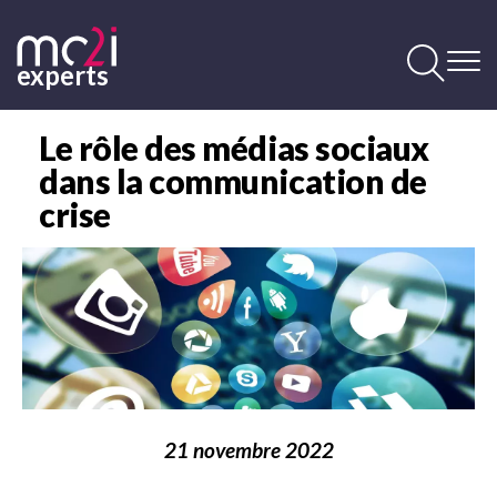
Aller
au
contenu
experts
principal
Contenu
principal
Le rôle des médias sociaux
dans la communication de
crise
Image
21 novembre 2022