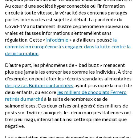
Au cœur d’une société hyperconnectée où l’information
circule à toute vitesse, la véracité des contenus partagés
par les internautes est sujette à débat. La pandémie du
Covid-19 a notamment illustré ce phénomène nouveau où
vraies et fausses informations s'entremêlent sans
régulation. Cette «
infodémie
» a d’ailleurs poussé
la
commission européenne à s’engager dans la lutte contre la
désinformation
.
D’autre part, les phénomènes de « bad buzz » menacent
plus que jamais les entreprises comme les individus. À titre
d’exemple, on peut citer les récents scandales alimentaires
des pizzas Buitoni contaminées
ayant provoqué la mort de
deux enfants, ou encore
les milliers de chocolats Ferrero
retirés du marché
à la suite de nombreux cas de
salmonelloses. Ces deux crises ont généré des milliers de
posts sur Twitter auxquels les deux marques italiennes ont
très peu réagi, intensifiant ainsi cette spirale médiatique
négative.
La e-réputation des acteurs économiques devient un enjeu