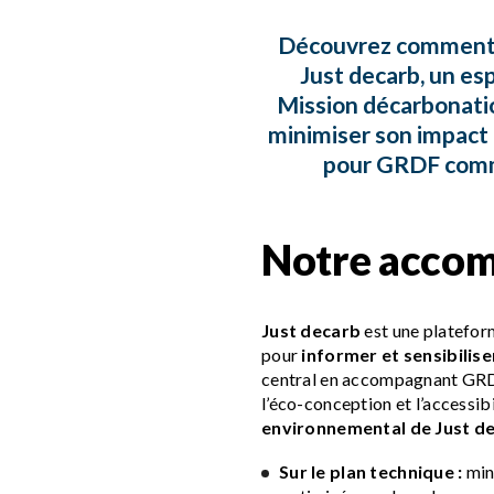
Découvrez comment 
Just decarb, un esp
Mission décarbonati
minimiser son impact 
pour GRDF comme
Notre acco
Just decarb
est une plateform
pour
informer et sensibilise
central en accompagnant GRDF
l’éco-conception et l’accessib
environnemental de Just d
Sur le plan technique :
mini