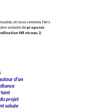
nsable, et nous sommes fiers
notre volonté de
proposer
bellisation NR niveau 2.
s
autour d’un
nfiance
rtant
du projet
nt saluée