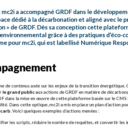
mc2i a accompagné GRDF dans le développeme
ace dédié à la décarbonation et aligné avec le p
on » de GRDF. Dès sa conception cette platefor
environnemental grâce à des pratiques d’éco-co
 pour mc2i, qui est labellisé Numérique Respo
mpagnement
e de contenus axée sur les enjeux de la transition énergétique.
r le grand public
aux actions de GRDF en matière de décarbonat
 dans la mise en œuvre de cette plateforme basée sur le CMS D
ilité. Dans cette optique, mc2i a mis en place un plan d’action p
ecarb
. Voici quelques exemples d’actions menées :
fier les scripts, réduire le nombre de requêtes, et convertir le