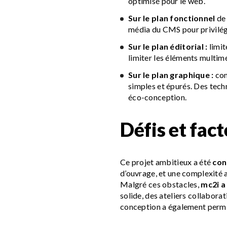
optimisé pour le web.
Sur le plan fonctionnel
de 
média du CMS pour privilégier
Sur le plan éditorial :
limit
limiter les éléments multim
Sur le plan graphique :
con
simples et épurés. Des tech
éco-conception.
Défis et fact
Ce projet ambitieux a été
con
d’ouvrage, et une complexité a
Malgré ces obstacles,
mc2i a
solide, des ateliers collabora
conception a également permi