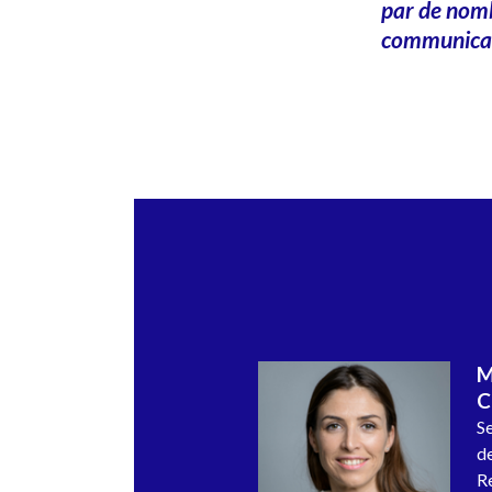
par de nomb
communicat
M
C
Se
d
R