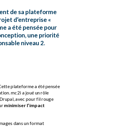
nt de sa plateforme
rojet d’entreprise «
me a été pensée pour
nception, une priorité
nsable niveau 2.
 Cette plateforme a été pensée
ion. mc2i a joué un rôle
rupal, avec pour fil rouge
our
minimiser l’impact
s images dans un format