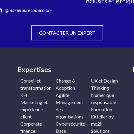
inclusifs et éthiqu
@marielaurecodaccioni
CONTACTER UN EXPERT
Expertises
Conseil et
Change &
UX et Design
transformation
Adoption
Thinking
RH
Agilité
Numérique
Marketing et
Management
responsable
expérience
des
Formation -
client
organisations
L’Atelier by
Corporate
Cybersécurité
mc2i
finance,
Data
Solutions