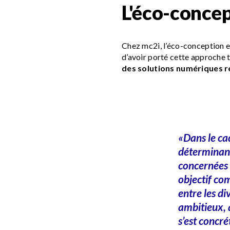
L'éco-concep
Chez mc2i, l’éco-conception 
d’avoir porté cette approche 
des solutions numériques 
«Dans le cad
déterminant
concernées 
objectif co
entre les di
ambitieux, 
s’est concr