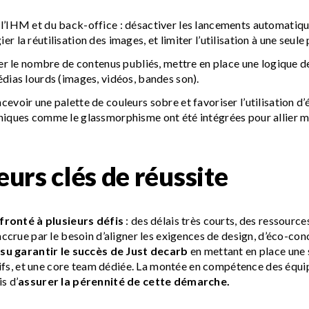
l’IHM et du back-office : désactiver les lancements automatiques
 la réutilisation des images, et limiter l’utilisation à une seule
er le nombre de contenus publiés, mettre en place une logique d
édias lourds (images, vidéos, bandes son).
cevoir une palette de couleurs sobre et favoriser l’utilisation 
niques comme le glassmorphisme ont été intégrées pour allier mo
eurs clés de réussite
fronté à plusieurs défis
: des délais très courts, des ressource
ccrue par le besoin d’aligner les exigences de design, d’éco-conc
 su garantir le succès de Just decarb
en mettant en place une
tifs, et une core team dédiée. La montée en compétence des équip
s d’
assurer la pérennité de cette démarche.