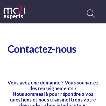
Aller
au
contenu
experts
principal
Contenu
principal
Contactez-nous
Vous avez une demande ? Vous souhaitez
des renseignements ?
Nous sommes là pour répondre à vos
questions et nous transmettrons votre
demande au bon interlocuteur.